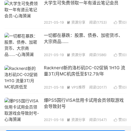
大学生可免费领取一年有道云笔记会员
2021-05-19
资源分享
阅读(1753)
赞(
0
)


一切都在暴跌：股票、债券、加密货币、
大宗商品……
2021-05-19
资源分享
阅读(1586)
赞(
0
)


Racknerd新的洛杉矶DC-02促销 1H1G 流
量3T/月MC机房低至$12.79/年
2021-05-18
VPS推荐
阅读(2017)
赞(
0
)


爆PS5国行VISA信用卡试用会员领取游戏
会导致封号
2021-05-18
资源分享
阅读(1547)
赞(
0
)

