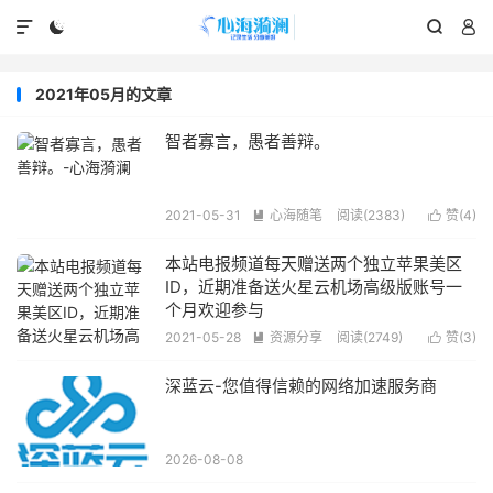




2021年05月的文章
智者寡言，愚者善辩。
2021-05-31
心海随笔
阅读(2383)
赞(
4
)


本站电报频道每天赠送两个独立苹果美区
ID，近期准备送火星云机场高级版账号一
个月欢迎参与
2021-05-28
资源分享
阅读(2749)
赞(
3
)


深蓝云-您值得信赖的网络加速服务商
2026-08-08