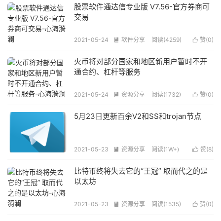
股票软件通达信专业版 V7.56-官方券商可
交易
2021-05-24
软件分享
阅读(4259)
赞(
0
)


火币将对部分国家和地区新用户暂时不开
通合约、杠杆等服务
2021-05-24
资源分享
阅读(1732)
赞(
0
)


5月23日更新百余V2和SS和trojan节点
2021-05-23
资源分享
阅读(1W+)
赞(
8
)


比特币终将失去它的“王冠” 取而代之的是
以太坊
2021-05-23
资源分享
阅读(1535)
赞(
0
)

