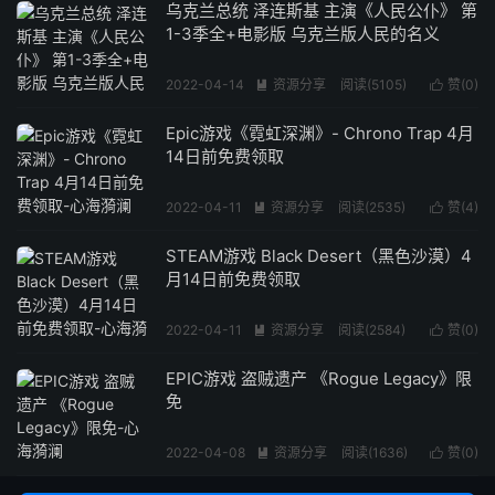
乌克兰总统 泽连斯基 主演《人民公仆》 第
1-3季全+电影版 乌克兰版人民的名义
2022-04-14
资源分享
阅读(5105)
赞(
0
)


Epic游戏《霓虹深渊》- Chrono Trap 4月
14日前免费领取
2022-04-11
资源分享
阅读(2535)
赞(
4
)


STEAM游戏 Black Desert（黑色沙漠）4
月14日前免费领取
2022-04-11
资源分享
阅读(2584)
赞(
0
)


EPIC游戏 盗贼遗产 《Rogue Legacy》限
免
2022-04-08
资源分享
阅读(1636)
赞(
0
)

