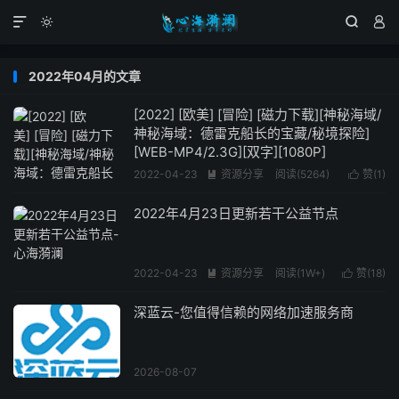




2022年04月的文章
[2022] [欧美] [冒险] [磁力下载][神秘海域/
神秘海域：德雷克船长的宝藏/秘境探险]
[WEB-MP4/2.3G][双字][1080P]
2022-04-23
资源分享
阅读(5264)
赞(
1
)


2022年4月23日更新若干公益节点
2022-04-23
资源分享
阅读(1W+)
赞(
18
)


深蓝云-您值得信赖的网络加速服务商
2026-08-07