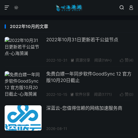




2022年10月的文章
2022年10月31日更新若干公益节点
2022-10-31
资源分享
阅读(1W+)
赞(
4
)


免费白嫖一年同步软件GoodSync 12 官方
版10月20日截止
2022-10-15
软件分享
阅读(1771)
赞(
0
)


深蓝云-您值得信赖的网络加速服务商
2026-08-11