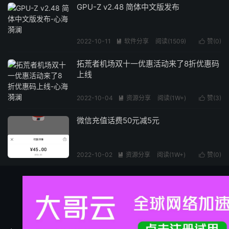
GPU-Z v2.48 简体中文版发布
2022-10-11
软件分享
阅读(1509)
赞(
0
)


拓荒者机场双十一优惠活动来了8折优惠码
上线
2022-10-04
资源分享
阅读(1W+)
赞(
3
)


微信充值话费50元减5元
2022-10-02
资源分享
阅读(1W+)
赞(
0
)

