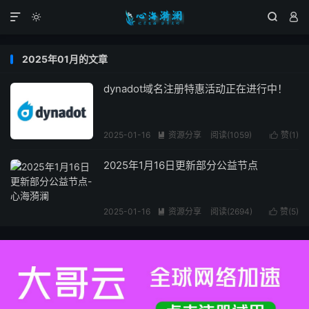




2025年01月的文章
dynadot域名注册特惠活动正在进行中！
2025-01-16
资源分享
阅读(1059)
赞(
1
)


2025年1月16日更新部分公益节点
2025-01-16
资源分享
阅读(2694)
赞(
5
)

