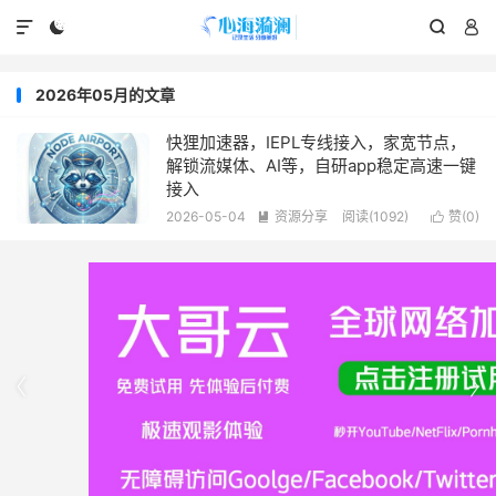




2026年05月的文章
快狸加速器，IEPL专线接入，家宽节点，
解锁流媒体、AI等，自研app稳定高速一键
接入
2026-05-04
资源分享
阅读(1092)
赞(
0
)



