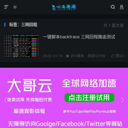




标签：三网回程
共 1 篇文章
一键脚本backtrace 三网回程路由测试
2023-01-14
VPS脚本
阅读(2709)
赞(
0
)



