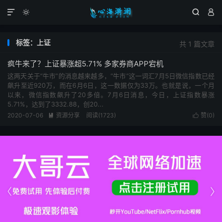




标签：上证
共 1 篇文章
疯牛来了？上证暴涨超5.71% 多家券商APP宕机
这两天关于“牛市”的消息越来越多，“牛市”这一词汇7月5日微信指数已经
飙升至近920万，而在6月6日，这一数据仅为33万。也就是说，一个月
以来，微信指数飙升了20多倍。7月6日消息，今日，上证指数暴涨
5.71%，达到了3332.88，创20...
2020-07-06
资源分享
阅读(1723)
赞(
0
)



