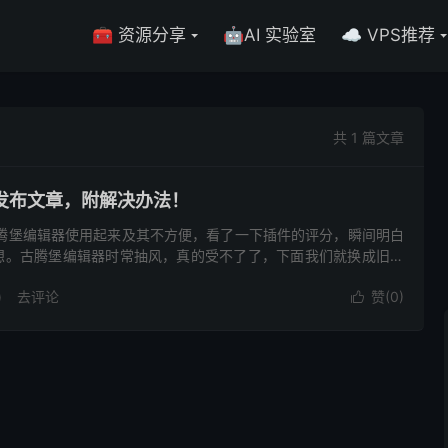
🧰 资源分享
🤖AI 实验室
☁️ VPS推荐
共 1 篇文章
能发布文章，附解决办法！
新的古腾堡编辑器使用起来及其不方便，看了一下插件的评分，瞬间明白
想。古腾堡编辑器时常抽风，真的受不了了，下面我们就换成旧的
)
去评论
赞(
0
)
