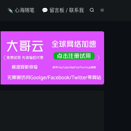

✒️ 心海随笔
💬 留言板 / 联系我



