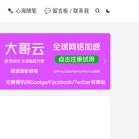

✒️ 心海随笔
💬 留言板 / 联系我



