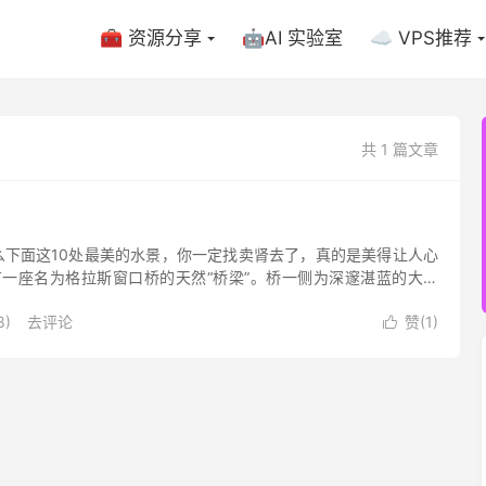
🧰 资源分享
🤖AI 实验室
☁️ VPS推荐
共 1 篇文章
下面这10处最美的水景，你一定找卖肾去了，真的是美得让人心
，有一座名为格拉斯窗口桥的天然“桥梁”。桥一侧为深邃湛蓝的大西
8)
去评论
赞(
1
)
