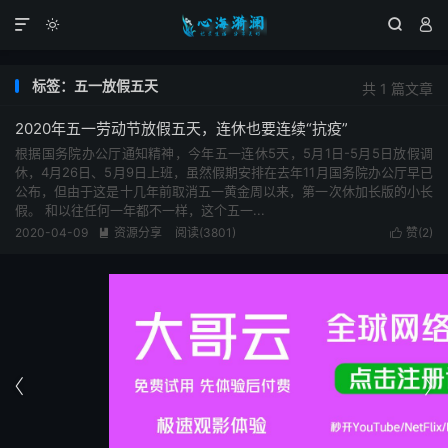




标签：五一放假五天
共 1 篇文章
2020年五一劳动节放假五天，连休也要连续“抗疫”
根据国务院办公厅通知精神，今年五一连休5天，5月1日-5月5日放假调
休，4月26日、5月9日上班，虽然假期安排在去年11月国务院办公厅早已
公布，但由于这是十几年前取消五一黄金周以来，第一次休加长版的小长
假。 和以往任何一年都不一样，这个五一...
2020-04-09
资源分享
阅读(3801)
赞(
2
)



