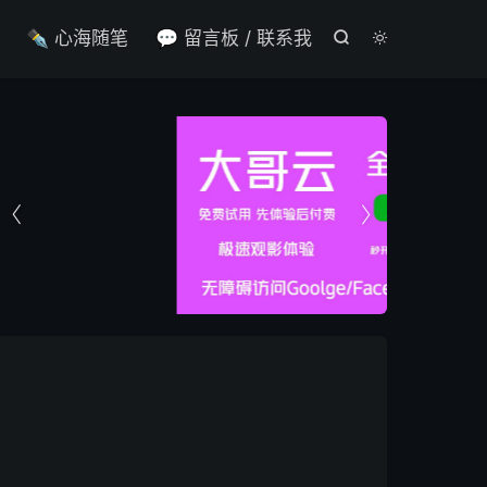

✒️ 心海随笔
💬 留言板 / 联系我



