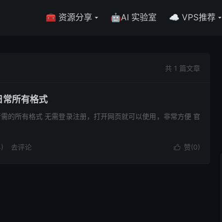
🧰 资源分享
🤖AI 实验室
☁️ VPS推荐
共 1 篇文章
日常所有格式
需的所有格式 无需登录注册，打开网页就可以使用，非常方便 官
)
去评论
赞(
0
)
