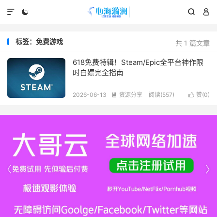




标签：免费游戏
共 1 篇文章
618免费特辑！Steam/Epic全平台神作限
时白嫖完全指南
2026-06-13
资源分享
阅读(557)
赞(
0
)



