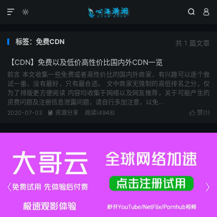




标签：免费CDN
共 1 篇文章
【CDN】免费以及低价高性价比国内外CDN一览
前言 本文收集一些免费或者高性价比的国内外商家，有兴趣可以逐个尝
试一番，没有最好，只有最合适。 文中商家无强制的高低排名之分，仅
为了排版更方便阅读 内容均收集于网络以及网友推荐，关于可能产生的
资费问题及注册信息泄露问题，请自行多加注意，以免...
2020-07-03
资源分享
阅读(4948)
赞(
1
)



