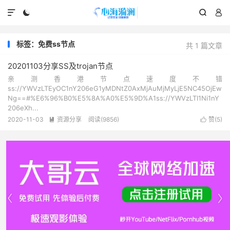




标签：免费ss节点
共 1 篇文章
20201103分享SS及trojan节点
亲测香港节点速度不错
ss://YWVzLTEyOC1nY206eG1yMDNtZ0AxMjAuMjMyLjE5NC45OjEw
Ng==#%E6%96%B0%E5%8A%A0%E5%9D%A1ss://YWVzLTI1Ni1nY
206eXh...
2020-11-03
资源分享
阅读(9856)
赞(
5
)



