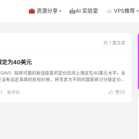
🧰 资源分享
🤖AI 实验室
☁️ VPS推荐
共 1 篇文章
定为40美元
GAVI）拟将可能的新冠疫苗的定价区间上限定在40美元水平。全
该机构还没有设定具体的目标价格，将寻求为不同的国家商讨分级定价。
)
去评论
赞(
0
)
