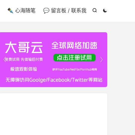

✒️ 心海随笔
💬 留言板 / 联系我



