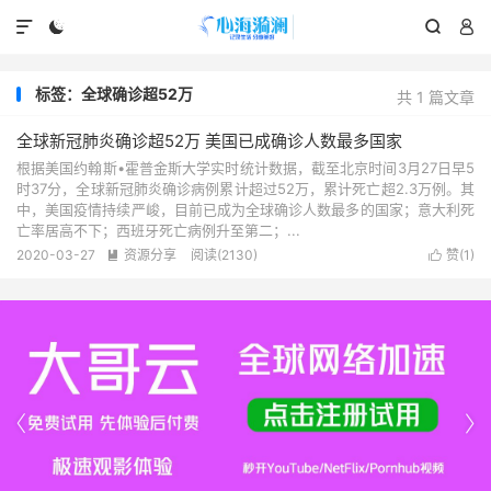




标签：全球确诊超52万
共 1 篇文章
全球新冠肺炎确诊超52万 美国已成确诊人数最多国家
根据美国约翰斯•霍普金斯大学实时统计数据，截至北京时间3月27日早5
时37分，全球新冠肺炎确诊病例累计超过52万，累计死亡超2.3万例。其
中，美国疫情持续严峻，目前已成为全球确诊人数最多的国家；意大利死
亡率居高不下；西班牙死亡病例升至第二；...
2020-03-27
资源分享
阅读(2130)
赞(
1
)



