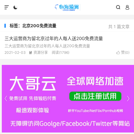




标签：北京20G免费流量
共 1 篇文章
三大运营商为留北京过年的人每人送20G免费流量
三大运营商为留北京过年的人每人送20G免费流量
2021-02-03
资源分享
阅读(1796)
赞(
0
)



