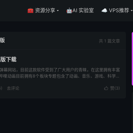
🧰 资源分享
🤖AI 实验室
☁️ VPS推荐
解版
共 1 篇文章
解版下载
单有趣的弹幕网站，目前这款软件受到了广大用户的青睐，在这里拥有丰富
哔哩动画目前拥有8个板块专题包含了动画、音乐、游戏、科学技
)
去评论
赞(
3
)
