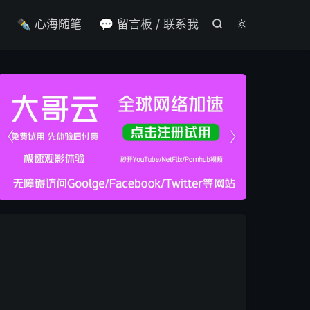

✒️ 心海随笔
💬 留言板 / 联系我



