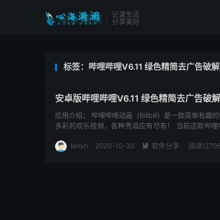
记录生活
分享美好
标签：哔哩哔哩V6.11 绿色精简去广告破
安卓版哔哩哔哩V6.11 绿色精简去广告破
应用介绍； 哔哩哔哩动画（Bilibili）是一款简
多彩的欢乐视频，各种秀逗应有尽有！ 当前这款哔哩
术、娱乐、专辑合...
lanxh
2020-10-30
软件分享
阅读(2706
