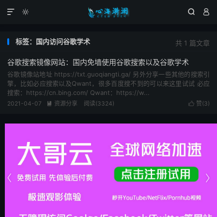




标签：国内访问谷歌学术
共 1 篇文章
谷歌搜索镜像网站：国内免墙使用谷歌搜索以及谷歌学术
谷歌镜像站地址 https://txt.guoqiangti.ga/ 另外分享一些其他的搜索引
擎，比如必应搜索以及Qwant，很多百度搜不到的可以来这里试试 必应
搜索：https://cn.bing.com/ Qwant：https://w...
2021-04-07
资源分享
阅读(3324)
赞(
3
)



