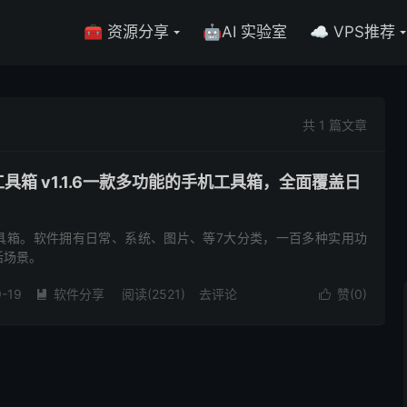
🧰 资源分享
🤖AI 实验室
☁️ VPS推荐
共 1 篇文章
 白菜工具箱 v1.1.6一款多功能的手机工具箱，全面覆盖日
具箱。软件拥有日常、系统、图片、等7大分类，一百多种实用功
活场景。
9-19
软件分享
阅读(2521)
去评论
赞(
0
)

