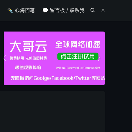

✒️ 心海随笔
💬 留言板 / 联系我



