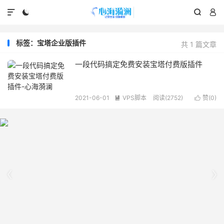




标签：宝塔企业版插件
共 1 篇文章
一段代码搞定免费安装宝塔付费版插件
2021-06-01
VPS脚本
阅读(2752)
赞(
0
)



