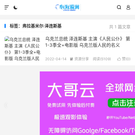




标签：弗拉基米尔·泽连斯基
共 1 篇文章
乌克兰总统 泽连斯基 主演《人民公仆》 第
1-3季全+电影版 乌克兰版人民的名义
2022-04-14
资源分享
阅读(5109)
赞(
0
)



