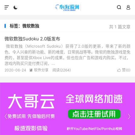




标签：微软数独
共 1 篇文章
微软数独Sudoku 2.0版发布
微软数独（Microsoft Sudoku）获得了2.0版的更新，带来了新的颜
色、令人兴奋的新功能、新的难度、日常挑战等等。微软的数独游戏是免
费的，甚至提供Xbox Live的成果，但也包含广告和游戏内购买。不过，
游戏内购买只是付费订阅，...
2020-06-24
软件分享
阅读(2264)
赞(
0
)



