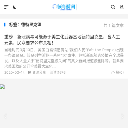




标签：德特里克堡
共 1 篇文章
重磅：新冠病毒可能源于美生化武器基地德特里克堡，含人工
元素，民众要求公布真相！
当地时间3月10日，美国白宫请愿网站“我们人民”(We the People)出现
一条请愿贴。该贴列举近期一系列“大”事件，包括新冠肺炎疫情在全球暴
发，以及大量关于“德特里克堡被关闭”的英文新闻报道被删除等，就此要
求美国政府公开全美最大生化...
2020-03-14
资源分享
阅读(1676)
赞(
0
)



