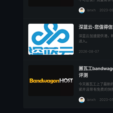
便宜的G口GN2GIA
lanxh
2023-0
深蓝云-您值得
深蓝云加速提供港，
进入。
2026-08-07
搬瓦工bandwa
评测
今天搬瓦工上了最新的
紧并且带有免费的快照
99 美元即可获得 Th
lanxh
2023-0