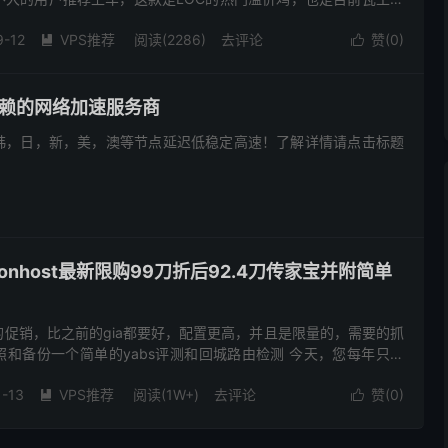
。 这款搬瓦工应该不会放太多货，要买的抓紧了！建议先...
9-12
VPS推荐
阅读(2286)
去评论
赞(
0
)


信赖的网络加速服务商
韩，日，新，美，澳等节点延迟低稳定高速！了解详情请点击标题
gonhost最新限购99刀折后92.4刀传家宝并附简单
促销，比之前的gia都要好，配置更高，并且是限量的，需要的抓
和备份一个简单的yabs评测和回城路由检测 今天，您每年只需
e Plan 。而且，由于我们的奖励计划，它每年都会变得...
1-13
VPS推荐
阅读(1W+)
去评论
赞(
0
)

