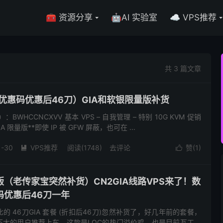
🧰 资源分享
🤖AI 实验室
☁️ VPS推荐
共 3 篇文章
优惠码优惠后46刀）GIA和软银限量版补货
WHCCNCXVV 基本 VPS – 自我管理 – 特别 10G KVM 促销
GIA 限量版**即使 IP 被 GFW 屏蔽，也可在 ...
1-30
VPS推荐
阅读(1748)
去评论
赞(
1
)


（老传家宝突然补货）CN2GIA线路VPS来了！数
码优惠后46刀一年
 46刀GIA 套餐 (折扣后46刀)忽然补货了，好几年前的套餐，
不大的用户推荐上车，这款是LOC的热门溢价鸡，也是目前瓦工最