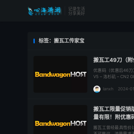
记录生活
分享美好
标签：搬瓦工传家宝
搬瓦工49刀（附
优惠码（优惠后46刀）：B
V5 – 洛杉矶 – CN2 
lanxh
2024-0
搬瓦工限量促销版
量有限！附优惠
搬瓦工曾经最具性价比的
不可思议，流量需求