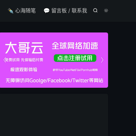

✒️ 心海随笔
💬 留言板 / 联系我



