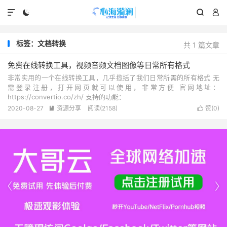




标签：文档转换
共 1 篇文章
免费在线转换工具，视频音频文档图像等日常所有格式
非常实用的一个在线转换工具，几乎揽括了我们日常所需的所有格式 无
需登录注册，打开网页就可以使用，非常方便 官网地址：
https://convertio.co/zh/ 支持的功能：
2020-08-27
资源分享
阅读(2158)
赞(
0
)



