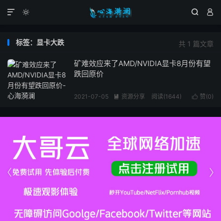




标签：显卡大跌
共 1 篇文章
矿难效应来了AMD/NVIDIA显卡8月份有望
跌回原价
2021-07-05
资源分享
阅读(1644)
赞(
0
)



