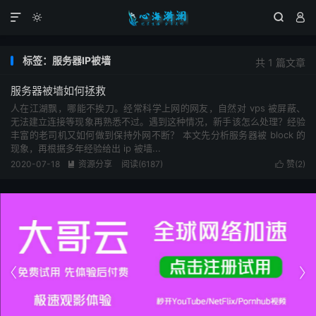




标签：服务器IP被墙
共 1 篇文章
服务器被墙如何拯救
人在江湖飘，哪能不挨刀。经常科学上网的网友，自然对 vps 被屏蔽、
无法建立连接等现象再熟悉不过。遇到这种情况，新手该怎么处理？经验
丰富的老司机又如何做到保持外网不断？ 本文先分析服务器被 block 的
现象，再根据多年经验给出 ip 被墙...
2020-07-18
资源分享
阅读(6187)
赞(
2
)



