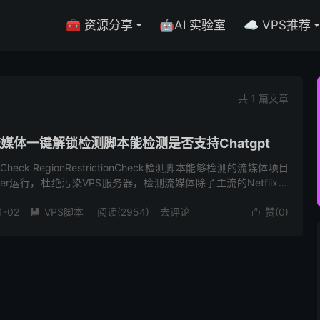
🧰 资源分享
🤖AI 实验室
☁️ VPS推荐
共 1 篇文章
S流媒体一键解锁检测脚本能检测是否支持Chatgpt
tionCheck RegionRestrictionCheck检测脚本能够检测的流媒体项目
er运行，杜绝污染VPS服务器，检测流媒体除了主流的Netflix、
4-02
VPS脚本
阅读(2954)
去评论
赞(
0
)

