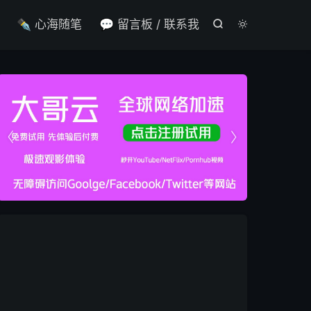

✒️ 心海随笔
💬 留言板 / 联系我



