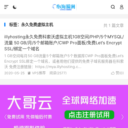




标签：永久免费虚拟主机
共 1 篇文章
illyhosting永久免费科索沃虚拟主机1GB空间/PHP/5个MYSQL/
流量 50 GB/月/5个邮箱账户/CWP Pro面板/免费Let's Encrypt
SSL/绑定一个域名
1 GB空间每月50 GB流量5个邮箱账户5个数据库CWP Pro面板免费Let’s
Encrypt SSL绑定一个域名，或者用他们提供的免费子域名服务器在科索
沃 免费注册链接：https://mya.illyhosting.c...
2020-05-25
VPS推荐
阅读(2577)
赞(
0
)



