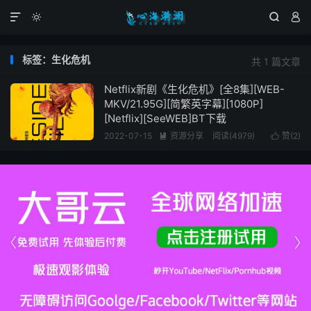




标签：生化危机
共 1 篇文章
Netflix新剧《生化危机》[全8集][WEB-
MKV/21.95G][简繁英字幕][1080P]
[Netflix][SeeWEB]BT下载
2022-07-15
资源分享
阅读(4979)
赞(
2
)



