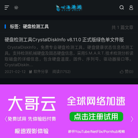




标签：硬盘检测工具
共 1 篇文章
硬盘检测工具CrystalDiskInfo v8.11.0 正式版绿色单文件版
CrystalDiskInfo，免费专业硬盘检测工具，硬盘健康状态信息检测工
具。支持检测机械硬盘及固态硬盘信息，采用S.M.A.R.T.技术检测分析读
取磁盘的详细信息，包含硬盘温度，固件、序列号、驱动器接口等。
CrystalDiskIn...
2021-02-12
软件分享
阅读(1752)
赞(
0
)



