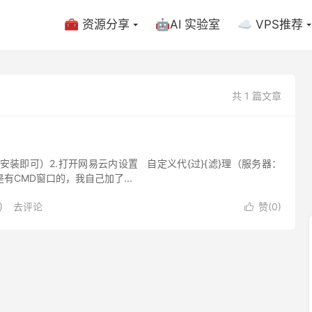
🧰 资源分享
🤖AI 实验室
☁️ VPS推荐
共 1 篇文章
直点下一步安装即可）2.打开网易云内设置 自定义代{过}{滤}理（服务器：
原版是有CMD窗口的，我自己加了...
)
去评论
赞(
0
)
