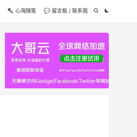

✒️ 心海随笔
💬 留言板 / 联系我



