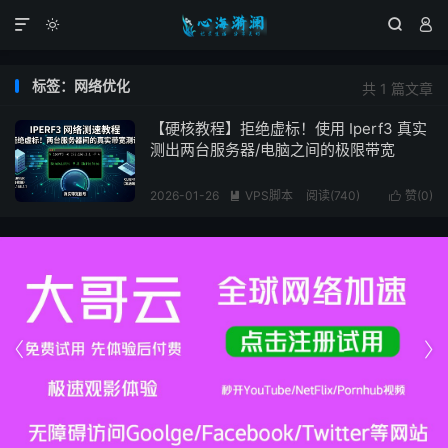




标签：网络优化
共 1 篇文章
【硬核教程】拒绝虚标！使用 Iperf3 真实
测出两台服务器/电脑之间的极限带宽
2026-01-26
VPS脚本
阅读(740)
赞(
0
)



