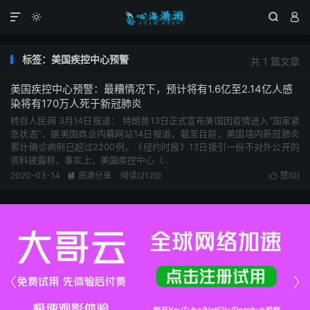




标签：美国疾控中心预警
共 1 篇文章
美国疾控中心预警：最糟情况下，预计将有1.6亿至2.14亿人感
染将有170万人死于新冠肺炎
转自人民网 3月14日报道： 特朗普13日正式宣布美国因疫情进入“国家紧
急状态”，据美国商业内幕网站14日报道，截至目前，美国境内新冠肺炎
累计确诊病例已超过2200例。《纽约时报》13日援引一份不对外公开的
资料披露称，事实上，美国疾控中心（...
2020-03-14
资源分享
阅读(2129)
赞(
0
)



