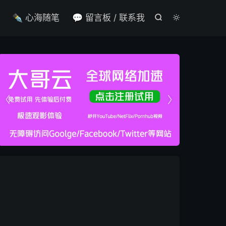

✒️ 心海随笔
💬 留言板 / 联系我



