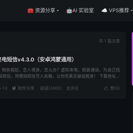
🧰 资源分享
🤖AI 实验室
☁️ VPS推荐
共 1 篇文章
虚拟来电短信v4.3.0（安卓鸿蒙通用）
，相亲尴尬，恋人缠身，怎么办？虚拟来电，假装通话，为自己找
拟短信，将模拟短信写入信箱，让你完美无破绽脱身！ 下载地址：
.com/iXjC704n4xrc ...
5-13
软件分享
阅读(2460)
去评论
赞(
0
)

