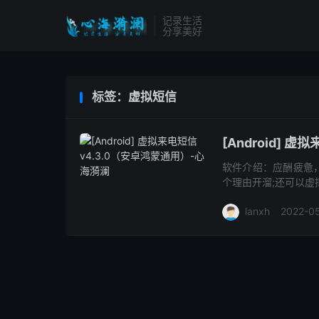
记录生活
分享美好
标签：虚拟短信
[Android] 
软件介绍：应酬疲惫
个理由开溜;还可以虚
https://wwz.lanzoum
lanxh
2022-0