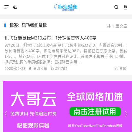




标签：讯飞智能鼠标
共 1 篇文章
讯飞智能鼠标M210发布：1分钟语音输入400字
9月28日，科大讯飞线上发布新款讯飞智能鼠标M210，内置语音识别，1
分钟语音输入400字，识别准确率高达98%。目前已在京东上架，售价
179元。其外观采用人体工学左右对称设计，兼顾左手和右手使用习惯，
抓握及趴握的手感都很饱满；鼠标背面选用...
2020-09-28
资源分享
阅读(1794)
赞(
0
)



