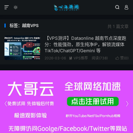




标签：越南VPS
共 1 篇文章
【VPS测评】Dataonline 越南节点深度跑
分：性能强劲，原生纯净IP，解锁流媒体
TikTok/ChatGPT/Gemini 等
2026-03-06
VPS推荐
阅读(738)
赞(
0
)



