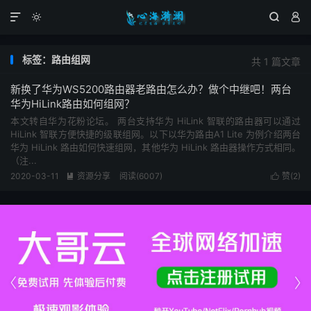




标签：路由组网
共 1 篇文章
新换了华为WS5200路由器老路由怎么办？做个中继吧！两台
华为HiLink路由如何组网？
本文转自华为花粉论坛。 两台支持华为 HiLink 智联的路由器可以通过
HiLink 智联方便快捷的级联组网。以下以华为路由A1 Lite 为例介绍两台
华为 HiLink 路由如何快速组网，其他华为 HiLink 路由器操作方式相同。
（注...
2020-03-11
资源分享
阅读(6007)
赞(
2
)



