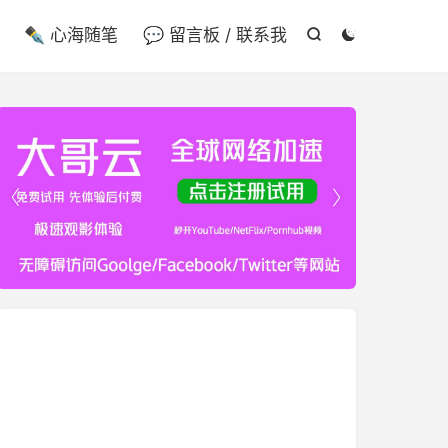

✒️ 心海随笔
💬 留言板 / 联系我



