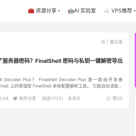
🧰 资源分享
🤖AI 实验室
☁️ VPS推荐
共 1 篇文章
务器密码？FinalShell 密码与私钥一键解密导出
ll Decoder Plus？ Finalshell Decoder Plus 是一款由开发者
 GitHub 上的增强型 FinalShell 本地配置解析工具。 它能自动读取你
3-04
软件分享
阅读(1155)
去评论
赞(
0
)

