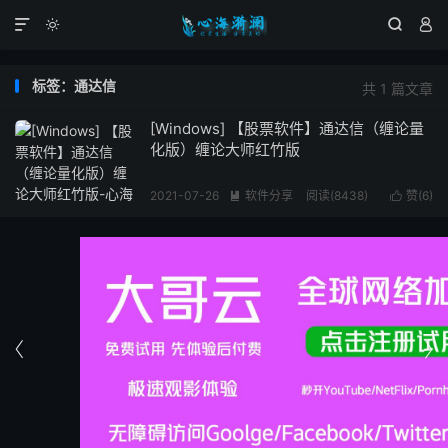




标签：通达信
共 1 篇文章
[Windows] 【股票软件】通达信（缠论量
化版）缠论大师红竹版
2021-07-26
软件分享
阅读(8438)
赞(
6
)



