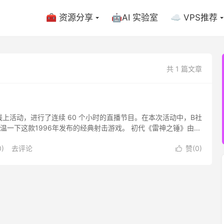
🧰 资源分享
🤖AI 实验室
☁️ VPS推荐
共 1 篇文章
eCon 线上活动，进行了连续 60 个小时的直播节目。在本次活动中，B社
下这款1996年发布的经典射击游戏。 初代《雷神之锤》由...
)
去评论
赞(
0
)
