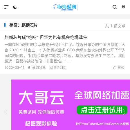




标签：麒麟芯片
共 1 篇文章
麒麟芯片成“绝响” 但华为也有机会绝境逢生
一向作风“硬核”的余承东也开始扛不住了。在近日举办的中国信息化百人
会 2020 年峰会上，华为消费者业务 CEO 余承东首次向外界公开了华为
面临的困境，“因为今年第二轮芯片制裁，华为没有办法生产芯片。我们
最近一直都在缺货阶段，非常困难。” ...
2020-08-11
资源分享
阅读(1619)
赞(
0
)



