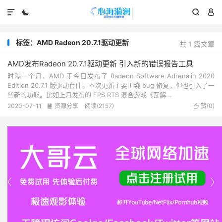




标签：AMD Radeon 20.7.1驱动更新
共 1 篇文章
AMD发布Radeon 20.7.1驱动更新 引入新的错误报告工具
时隔一个月，AMD 于今日发布了 Radeon Software Adrenalin 2020
Edition 20.7.1 版驱动套件。本次更新主要围绕 bug 修复，但也引入了一
些新的功能。比如上月发布的 FPS RTS 混合游戏《瓦解...
2020-07-11
资源分享
阅读(2157)
赞(
0
)



