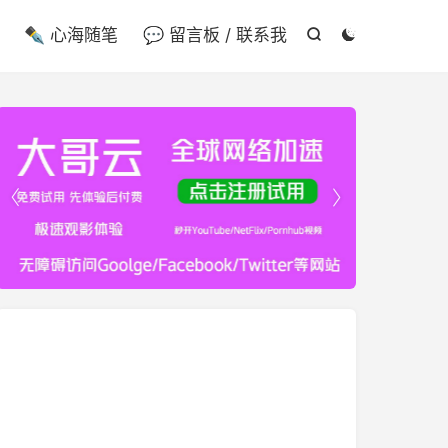

✒️ 心海随笔
💬 留言板 / 联系我



