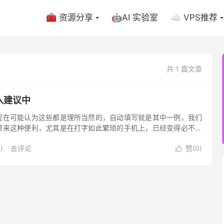
🧰 资源分享
🤖AI 实验室
☁️ VPS推荐
共 1 篇文章
输入建议中
现在可能认为这些都是理所当然的，自动填写就是其中一例，我们
带来这种便利，尤其是在打字如此繁琐的手机上，已经变得必不可
)
去评论
赞(
0
)
