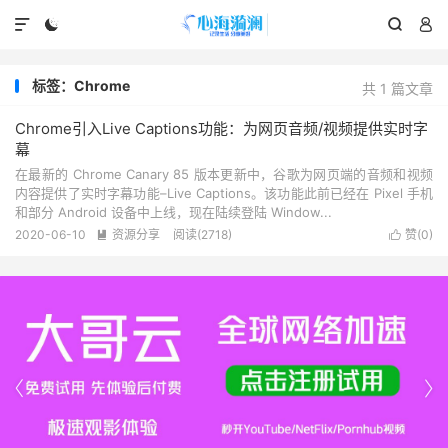




标签：Chrome
共 1 篇文章
Chrome引入Live Captions功能：为网页音频/视频提供实时字
幕
在最新的 Chrome Canary 85 版本更新中，谷歌为网页端的音频和视频
内容提供了实时字幕功能–Live Captions。该功能此前已经在 Pixel 手机
和部分 Android 设备中上线，现在陆续登陆 Window...
2020-06-10
资源分享
阅读(2718)
赞(
0
)



