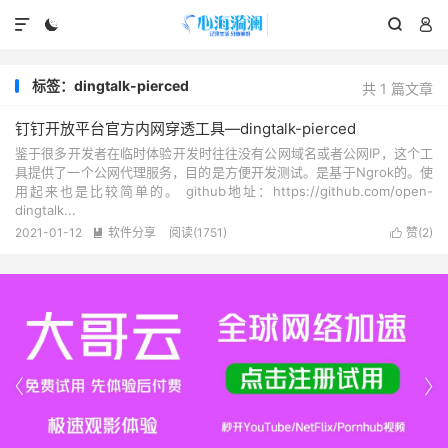




标签：dingtalk-pierced
共 1 篇文章
钉钉开放平台官方内网穿透工具—dingtalk-pierced
鉴于很多开发者在临时体验开发时往往没有公网域名或者公网IP，这个工
具提供了一个公网代理服务，目的是方便开发测试。是基于Ngrok的。使
用起来也是比较简单的。 github地址：https://github.com/open-
dingtalk...
2021-01-12
软件分享
阅读(1751)
赞(
2
)



