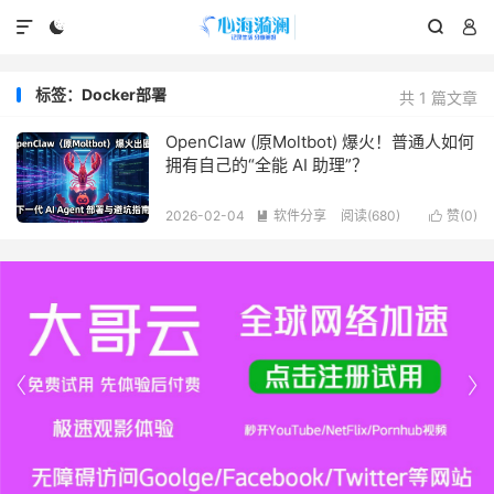




标签：Docker部署
共 1 篇文章
OpenClaw (原Moltbot) 爆火！普通人如何
拥有自己的“全能 AI 助理”？
2026-02-04
软件分享
阅读(680)
赞(
0
)



