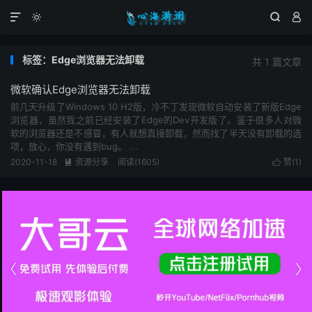




标签：Edge浏览器无法卸载
共 1 篇文章
微软确认Edge浏览器无法卸载
前几天升级了Windows 10 H2版，冷不丁发现微软自动安装了新版Edge
浏览器，虽然我之前已经安装了Edge的Dev开发版了。鉴于很多人对微
软的浏览器还是不感冒，有人就想直接卸载，然而找了半天没有卸载的选
项，放心，你没有遇到bug。 ...
2020-11-18
资源分享
阅读(1605)
赞(
1
)



