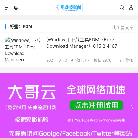




标签：FDM
共 1 篇文章
[Windows] 下载工具FDM（Free
Download Manager）6.15.2.4167
2021-10-10
软件分享
阅读(2976)
赞(
1
)



